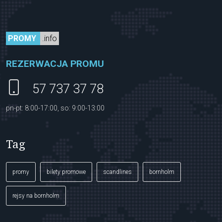
PROMY
.info
REZERWACJA PROMU
57 737 37 78
pn-pt: 8:00-17:00, so: 9:00-13:00
Tag
promy
bilety promowe
scandlines
bornholm
rejsy na bornholm