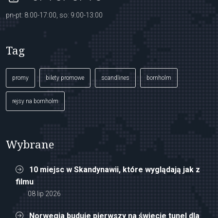
pn-pt: 8:00-17:00, so: 9:00-13:00
Tag
promy
bilety promowe
scandlines
bornholm
rejsy na bornholm
Wybrane
10 miejsc w Skandynawii, które wyglądają jak z
filmu
08 lip 2026
Norwegia buduje pierwszy na świecie tunel dla