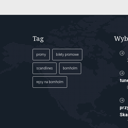
Tag
Wyb
promy
bilety promowe
scandlines
bornholm
tun
rejsy na bornholm
prz
Ska