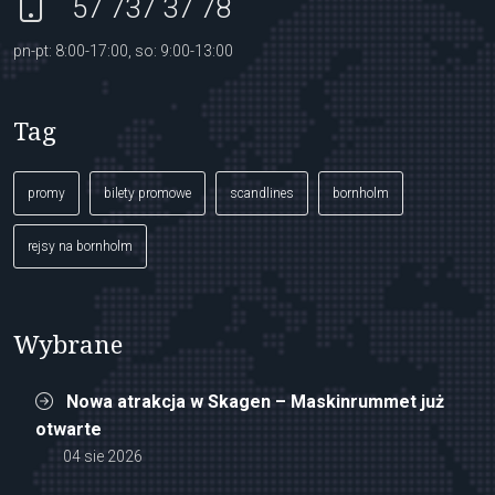
57 737 37 78
pn-pt: 8:00-17:00, so: 9:00-13:00
Tag
promy
bilety promowe
scandlines
bornholm
rejsy na bornholm
Wybrane
Nowa atrakcja w Skagen – Maskinrummet już
otwarte
04 sie 2026