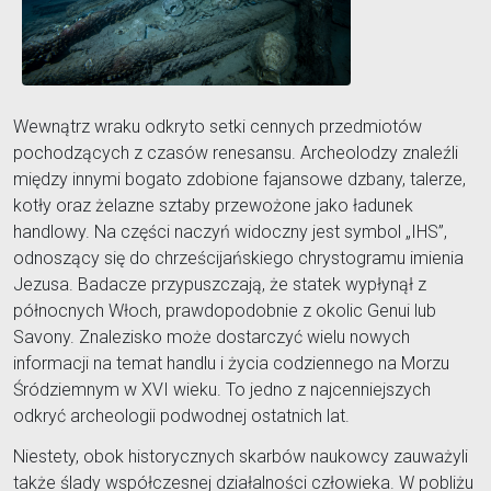
Wewnątrz wraku odkryto setki cennych przedmiotów
pochodzących z czasów renesansu. Archeolodzy znaleźli
między innymi bogato zdobione fajansowe dzbany, talerze,
kotły oraz żelazne sztaby przewożone jako ładunek
handlowy. Na części naczyń widoczny jest symbol „IHS”,
odnoszący się do chrześcijańskiego chrystogramu imienia
Jezusa. Badacze przypuszczają, że statek wypłynął z
północnych Włoch, prawdopodobnie z okolic Genui lub
Savony. Znalezisko może dostarczyć wielu nowych
informacji na temat handlu i życia codziennego na Morzu
Śródziemnym w XVI wieku. To jedno z najcenniejszych
odkryć archeologii podwodnej ostatnich lat.
Niestety, obok historycznych skarbów naukowcy zauważyli
także ślady współczesnej działalności człowieka. W pobliżu