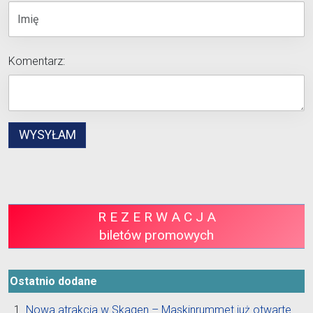
Komentarz:
R E Z E R W A C J A
biletów promowych
Ostatnio dodane
Nowa atrakcja w Skagen – Maskinrummet już otwarte