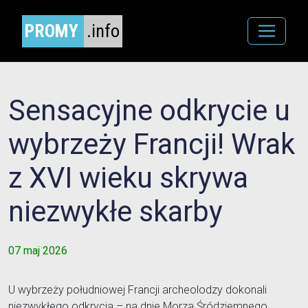
PROMY
.info
Sensacyjne odkrycie u
wybrzeży Francji! Wrak
z XVI wieku skrywa
niezwykłe skarby
07 maj 2026
U wybrzeży południowej Francji archeolodzy dokonali
niezwykłego odkrycia – na dnie Morza Śródziemnego