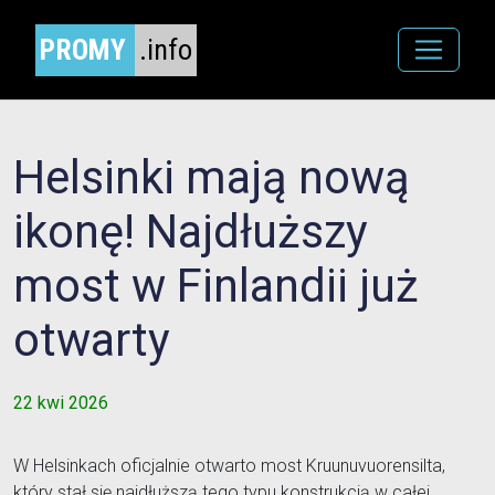
PROMY
.info
Helsinki mają nową
ikonę! Najdłuższy
most w Finlandii już
otwarty
22 kwi 2026
W Helsinkach oficjalnie otwarto most Kruunuvuorensilta,
który stał się najdłuższą tego typu konstrukcją w całej