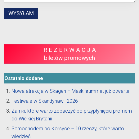
R E Z E R W A C J A
biletów promowych
Ostatnio dodane
Nowa atrakcja w Skagen – Maskinrummet już otwarte
Festiwale w Skandynawii 2026
Zamki, które warto zobaczyć po przypłynięciu promem
do Wielkiej Brytanii
Samochodem po Korsyce – 10 rzeczy, które warto
wiedzieć