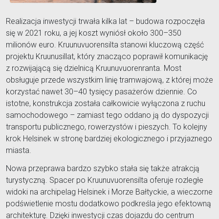
Realizacja inwestycji trwała kilka lat – budowa rozpoczęła
się w 2021 roku, a jej koszt wyniósł około 300–350
milionów euro. Kruunuvuorensilta stanowi kluczową część
projektu Kruunusillat, który znacząco poprawił komunikację
z rozwijającą się dzielnicą Kruunuvuorenranta. Most
obsługuje przede wszystkim linię tramwajową, z której może
korzystać nawet 30–40 tysięcy pasażerów dziennie. Co
istotne, konstrukcja została całkowicie wyłączona z ruchu
samochodowego – zamiast tego oddano ją do dyspozycji
transportu publicznego, rowerzystów i pieszych. To kolejny
krok Helsinek w stronę bardziej ekologicznego i przyjaznego
miasta.
Nowa przeprawa bardzo szybko stała się także atrakcją
turystyczną. Spacer po Kruunuvuorensilta oferuje rozległe
widoki na archipelag Helsinek i Morze Bałtyckie, a wieczorne
podświetlenie mostu dodatkowo podkreśla jego efektowną
architekturę. Dzięki inwestycji czas dojazdu do centrum