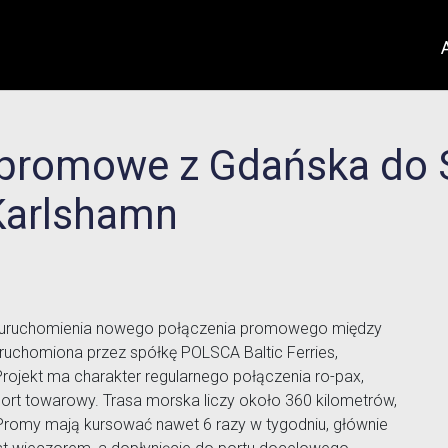
promowe z Gdańska do Sz
 Karlshamn
plany uruchomienia nowego połączenia promowego między
ruchomiona przez spółkę POLSCA Baltic Ferries,
ojekt ma charakter regularnego połączenia ro-pax,
ort towarowy. Trasa morska liczy około 360 kilometrów,
 Promy mają kursować nawet 6 razy w tygodniu, głównie