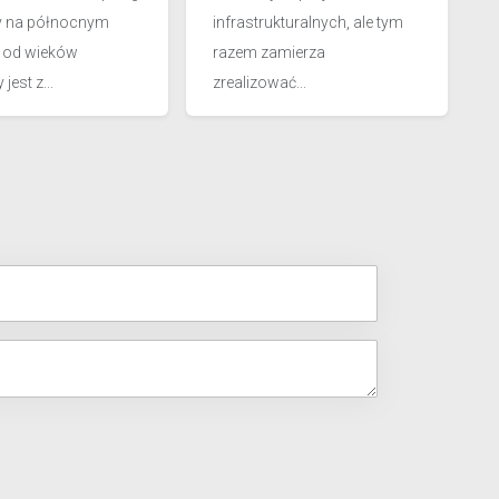
y na północnym
infrastrukturalnych, ale tym
u od wieków
razem zamierza
jest z...
zrealizować...