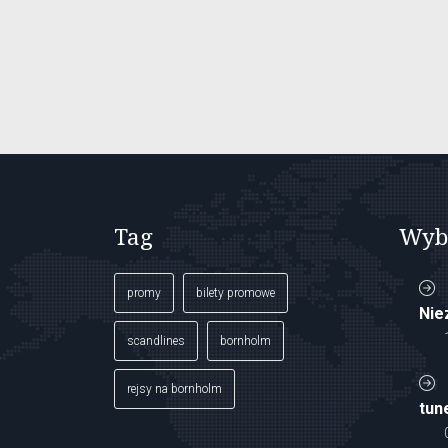
Tag
Wyb
promy
bilety promowe
Nie
scandlines
bornholm
rejsy na bornholm
tun