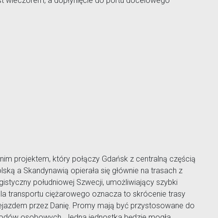
t wieczorem, a dopłynięcie do portu docelowego
m projektem, który połączy Gdańsk z centralną częścią
lską a Skandynawią opierała się głównie na trasach z
ogistyczny południowej Szwecji, umożliwiający szybki
la transportu ciężarowego oznacza to skrócenie trasy
zejazdem przez Danię. Promy mają być przystosowane do
odów osobowych. Jedna jednostka będzie mogła