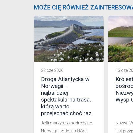
MOŻE CIĘ RÓWNIEŻ ZAINTERESOW
22 cze 2026
13 cze 2
Droga Atlantycka w
Króles
Norwegii –
pośrod
najbardziej
Niezwyk
spektakularna trasa,
Wysp 
którą warto
przejechać choć raz
Jeśli marzysz o podróży po
Nazwa W
Norwegii, podczas której
jest przy