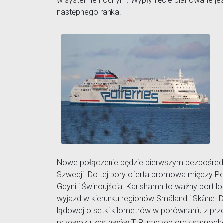
w systemie nocnym. Wypłynięcie planowane jes
następnego ranka.
Nowe połączenie będzie pierwszym bezpośredni
Szwecji. Do tej pory oferta promowa między Po
Gdyni i Świnoujścia. Karlshamn to ważny port l
wyjazd w kierunku regionów Småland i Skåne. D
lądowej o setki kilometrów w porównaniu z pr
przewozu zestawów TIR, naczep oraz samoch