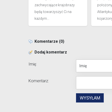
zachwycające krajobrazy
położon
będą towarzyszyć Ci na
Atlantyk
każdym...
kojarzony 
Komentarze (0)
Dodaj komentarz
Imię:
Komentarz: