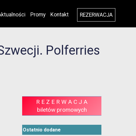
Aktualności
Promy
Kontakt
REZERWACJA
wecji. Polferries
R E Z E R W A C J A
biletów promowych
Ostatnio dodane