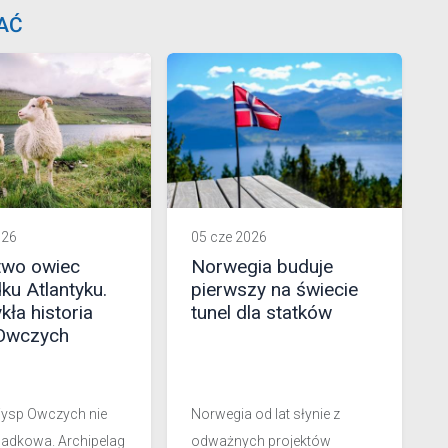
AĆ
026
05 cze 2026
two owiec
Norwegia buduje
ku Atlantyku.
pierwszy na świecie
ła historia
tunel dla statków
Owczych
ysp Owczych nie
Norwegia od lat słynie z
padkowa. Archipelag
odważnych projektów