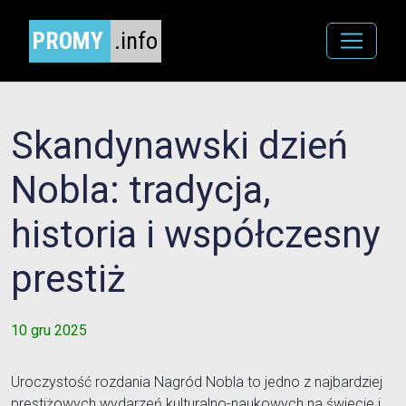
PROMY
.info
Skandynawski dzień
Nobla: tradycja,
historia i współczesny
prestiż
10 gru 2025
Uroczystość rozdania Nagród Nobla to jedno z najbardziej
prestiżowych wydarzeń kulturalno-naukowych na świecie i