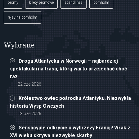
promy
bilety promowe
scandlines
bornholm
rejsy na bornholm
Wybrane
Droga Atlantycka w Norwegii – najbardziej
spektakularna trasa, którą warto przejechać choć
raz
22 cze 2026
Królestwo owiec pośrodku Atlantyku. Niezwykła
historia Wysp Owczych
13 cze 2026
Sensacyjne odkrycie u wybrzeży Francji! Wrak z
XVI wieku skrywa niezwykłe skarby