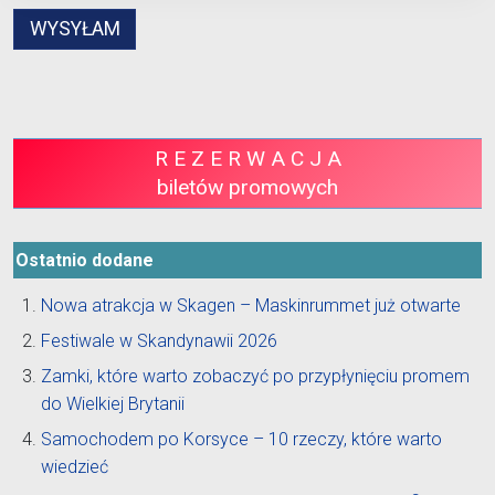
R E Z E R W A C J A
biletów promowych
Ostatnio dodane
Nowa atrakcja w Skagen – Maskinrummet już otwarte
Festiwale w Skandynawii 2026
Zamki, które warto zobaczyć po przypłynięciu promem
do Wielkiej Brytanii
Samochodem po Korsyce – 10 rzeczy, które warto
wiedzieć