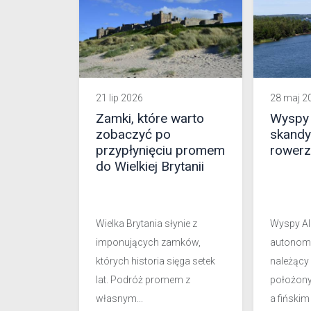
21 lip 2026
28 maj 2
Zamki, które warto
Wyspy 
zobaczyć po
skandy
przypłynięciu promem
rower
do Wielkiej Brytanii
Wielka Brytania słynie z
Wyspy Al
imponujących zamków,
autonomi
których historia sięga setek
należący 
lat. Podróż promem z
położony
własnym...
a fińskim 