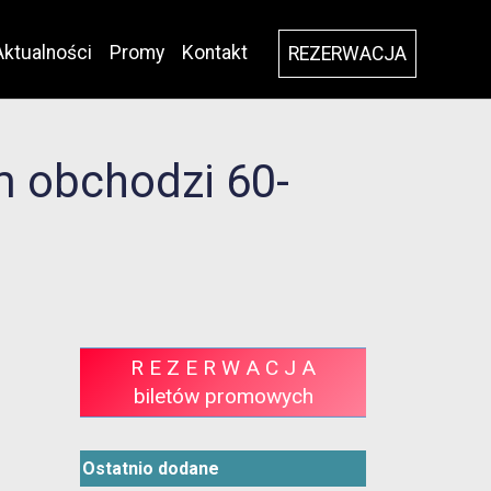
Aktualności
Promy
Kontakt
REZERWACJA
m obchodzi 60-
R E Z E R W A C J A
biletów promowych
Ostatnio dodane