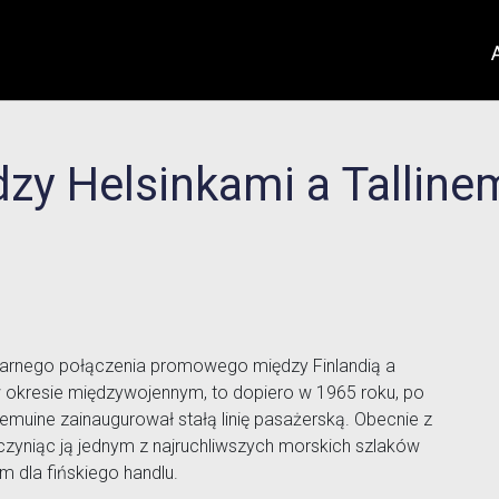
zy Helsinkami a Talline
gularnego połączenia promowego między Finlandią a
 w okresie międzywojennym, to dopiero w 1965 roku, po
muine zainaugurował stałą linię pasażerską. Obecnie z
, czyniąc ją jednym z najruchliwszych morskich szlaków
m dla fińskiego handlu.