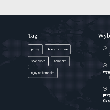
Tag
Wyb
promy
bilety promowe
scandlines
bornholm
wyg
rejsy na bornholm
prz
Ska