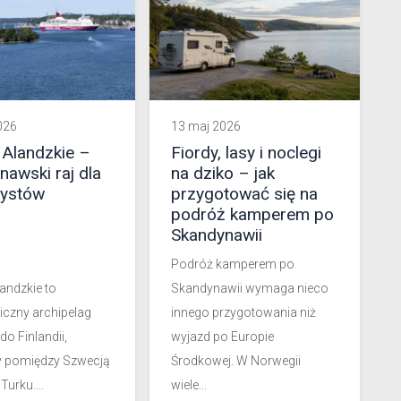
026
13 maj 2026
Alandzkie –
Fiordy, lasy i noclegi
nawski raj dla
na dziko – jak
zystów
przygotować się na
podróż kamperem po
Skandynawii
Podróż kamperem po
andzkie to
Skandynawii wymaga nieco
czny archipelag
innego przygotowania niż
do Finlandii,
wyjazd po Europie
 pomiędzy Szwecją
Środkowej. W Norwegii
Turku....
wiele...