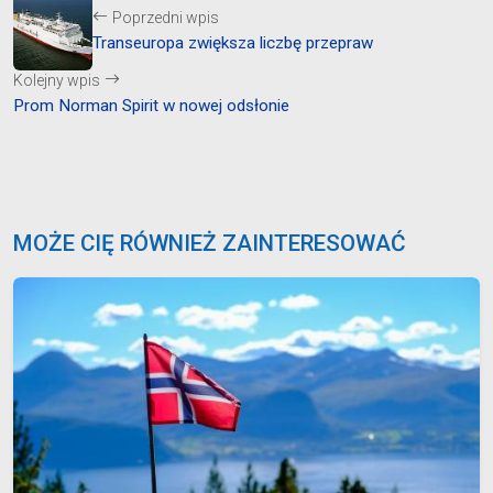
Poprzedni wpis
Transeuropa zwiększa liczbę przepraw
Kolejny wpis
Prom Norman Spirit w nowej odsłonie
MOŻE CIĘ RÓWNIEŻ ZAINTERESOWAĆ