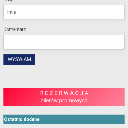
Komentarz:
R E Z E R W A C J A
biletów promowych
Ostatnio dodane