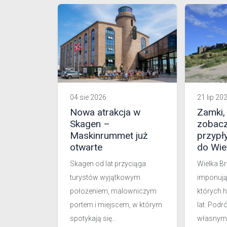
04 sie 2026
21 lip 20
Nowa atrakcja w
Zamki,
Skagen –
zobacz
Maskinrummet już
przypł
otwarte
do Wiel
Skagen od lat przyciąga
Wielka Br
turystów wyjątkowym
imponuj
położeniem, malowniczym
których h
portem i miejscem, w którym
lat. Pod
spotykają się...
własnym.