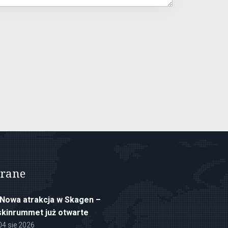
rane
Nowa atrakcja w Skagen –
kinrummet już otwarte
04 sie 2026