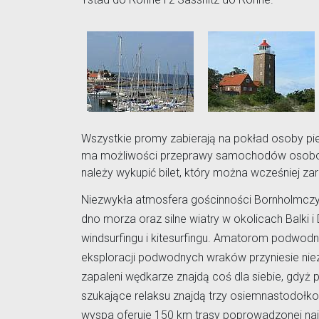
Wszystkie promy zabierają na pokład osoby pie
ma możliwości przeprawy samochodów osobow
należy wykupić bilet, który można wcześniej z
Niezwykła atmosfera gościnności Bornholmczyk
dno morza oraz silne wiatry w okolicach Balki
windsurfingu i kitesurfingu. Amatorom podwod
eksploracji podwodnych wraków przyniesie ni
zapaleni wędkarze znajdą coś dla siebie, gdyż 
szukające relaksu znajdą trzy osiemnastodołk
wyspa oferuje 150 km trasy poprowadzonej na