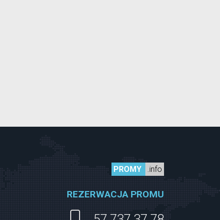
PROMY
.info
REZERWACJA PROMU
57 737 37 78