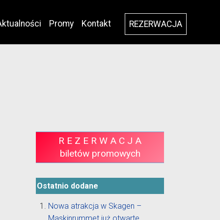
Aktualności
Promy
Kontakt
REZERWACJA
R E Z E R W A C J A
biletów promowych
Ostatnio dodane
Nowa atrakcja w Skagen –
Maskinrummet już otwarte