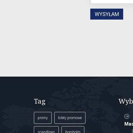
Tag
Wyb
promy
bilety promowe
Mas
scandlines
bornholm