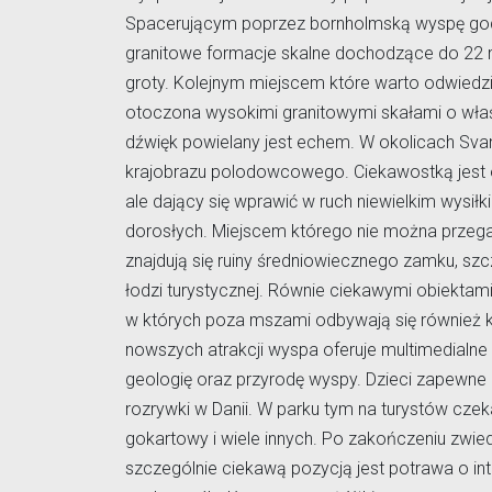
Spacerującym poprzez bornholmską wyspę godn
granitowe formacje skalne dochodzące do 22 m
groty. Kolejnym miejscem które warto odwiedzić
otoczona wysokimi granitowymi skałami o właś
dźwięk powielany jest echem. W okolicach Sva
krajobrazu polodowcowego. Ciekawostką jest 
ale dający się wprawić w ruch niewielkim wysił
dorosłych. Miejscem którego nie można przeg
znajdują się ruiny średniowiecznego zamku, sz
łodzi turystycznej. Równie ciekawymi obiektam
w których poza mszami odbywają się również k
nowszych atrakcji wyspa oferuje multimedialne
geologię oraz przyrodę wyspy. Dzieci zapewne 
rozrywki w Danii. W parku tym na turystów czeka
gokartowy i wiele innych. Po zakończeniu zwied
szczególnie ciekawą pozycją jest potrawa o in