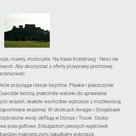
sze, rowery, motocykle. Na trasie Kołobrzeg - Nexo nie
ych. Aby skorzystać z oferty przeprawy promowej
arezerwować.
ów przyciąga rzesze turystów. Płaskie i piaszczyste
 i Dueodde tworzą znakomite warunki do uprawiania
nych wrażeń, skaliste wschodnie wybrzeże z możliwością
ezapomniane wrażenia. W okolicach Arnager i Snogebaek
przybrzeżne wody obfitują w Dorsze i Trocie. Osoby
owe pola golfowe. Entuzjastom pieszych wędrówek
jbardziej malowniczymi zakątkami wybrzeża.