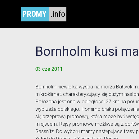
PROMY
.info
Bornholm kusi ma
03 cze 2011
Bornholm niewielka wyspa na morzu Bałtyckim,
mikroklimat, charakteryzujący się dużym nasło
Położona jest ona w odległości 37 km na połu
wybrzeża polskiego. Pomimo braku połączeni
się przeprawą promową, która może być wstę
miejscem. Rejsy promowe możliwe są z portów 
Sassnitz. Do wyboru mamy następujące trasy p
Ystad do Ronne i z Sassnitz do Ronne.