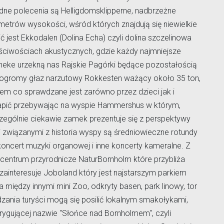
e polecenia są Helligdomsklipperne, nadbrzeżne
etrów wysokości, wśród których znajdują się niewielkie
 jest Ekkodalen (Dolina Echa) czyli dolina szczelinowa
ciwościach akustycznych, gdzie każdy najmniejsze
neke urzekną nas Rajskie Pagórki będące pozostałością
ogromy głaz narzutowy Rokkesten ważący około 35 ton,
kiem co sprawdzane jest zarówno przez dzieci jak i
apić przebywając na wyspie Hammershus w którym,
czególnie ciekawie zamek prezentuje się z perspektywy
i związanymi z historia wyspy są średniowieczne rotundy
oncert muzyki organowej i inne koncerty kameralne. Z
 centrum przyrodnicze NaturBornholm które przybliża
zainteresuje Joboland który jest najstarszym parkiem
 między innymi mini Zoo, odkryty basen, park linowy, tor
zania turyści mogą się posilić lokalnym smakołykami,
trygującej nazwie "Słońce nad Bornholmem", czyli