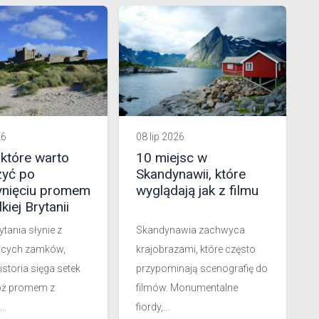
26
08 lip 2026
 które warto
10 miejsc w
yć po
Skandynawii, które
ynięciu promem
wyglądają jak z filmu
kiej Brytanii
ytania słynie z
Skandynawia zachwyca
ących zamków,
krajobrazami, które często
istoria sięga setek
przypominają scenografię do
róż promem z
filmów. Monumentalne
..
fiordy,...