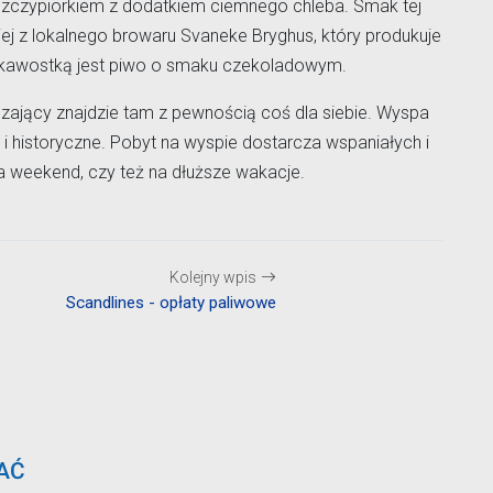
zczypiorkiem z dodatkiem ciemnego chleba. Smak tej
iej z lokalnego browaru Svaneke Bryghus, który produkuje
ciekawostką jest piwo o smaku czekoladowym.
zający znajdzie tam z pewnością coś dla siebie. Wyspa
i historyczne. Pobyt na wyspie dostarcza wspaniałych i
a weekend, czy też na dłuższe wakacje.
Kolejny wpis
Scandlines - opłaty paliwowe
AĆ