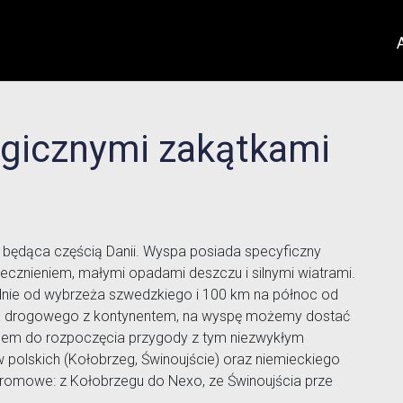
gicznymi zakątkami
 będąca częścią Danii. Wyspa posiada specyficzny
necznieniem, małymi opadami deszczu i silnymi wiatrami.
dnie od wybrzeża szwedzkiego i 100 km na północ od
a drogowego z kontynentem, na wyspę możemy dostać
pem do rozpoczęcia przygody z tym niezwykłym
polskich (Kołobrzeg, Świnoujście) oraz niemieckiego
romowe: z Kołobrzegu do Nexo, ze Świnoujścia prze